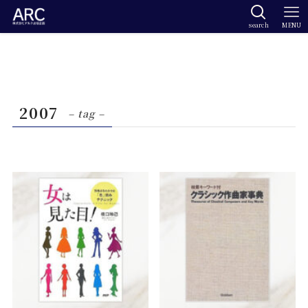
search
MENU
2007
– tag –